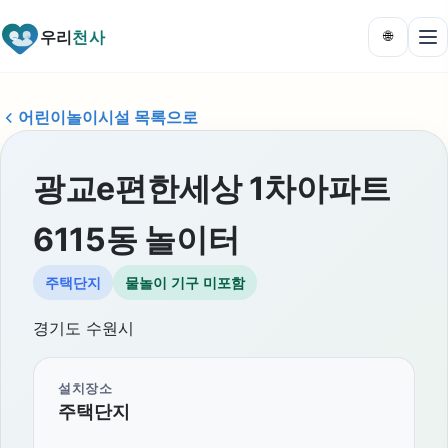
우리
천사
🌐
어린이놀이시설 목록으로
광교e편한세상 1차아파트
6115동 놀이터
주택단지
물놀이 기구 미포함
경기도 수원시
설치장소
주택단지