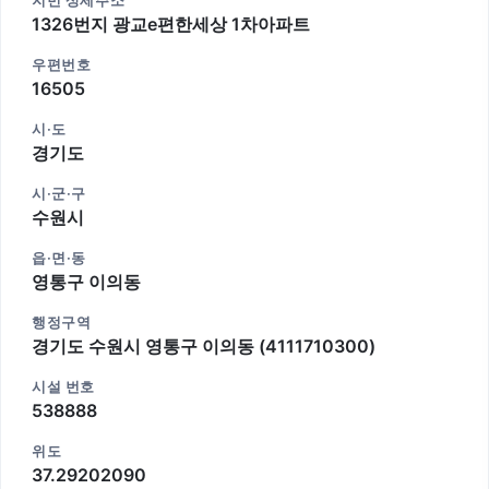
지번 상세주소
1326번지 광교e편한세상 1차아파트
우편번호
16505
시·도
경기도
시·군·구
수원시
읍·면·동
영통구 이의동
행정구역
경기도 수원시 영통구 이의동 (4111710300)
시설 번호
538888
위도
37.29202090