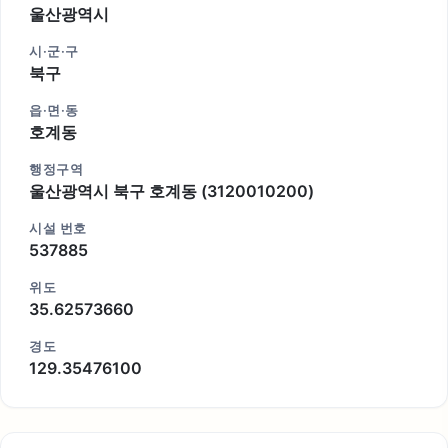
울산광역시
시·군·구
북구
읍·면·동
호계동
행정구역
울산광역시 북구 호계동 (3120010200)
시설 번호
537885
위도
35.62573660
경도
129.35476100