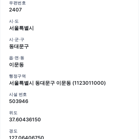
우편번호
2407
시·도
서울특별시
시·군·구
동대문구
읍·면·동
이문동
행정구역
서울특별시 동대문구 이문동 (1123011000)
시설 번호
503946
위도
37.60436150
경도
127.06406750