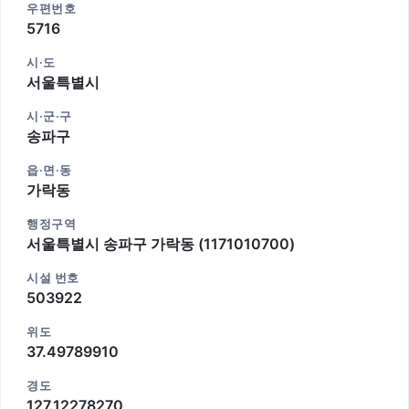
우편번호
5716
시·도
서울특별시
시·군·구
송파구
읍·면·동
가락동
행정구역
서울특별시 송파구 가락동 (1171010700)
시설 번호
503922
위도
37.49789910
경도
127.12278270