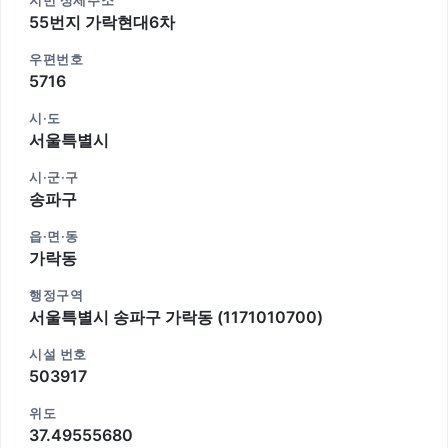
지번 상세주소
55번지 가락현대6차
우편번호
5716
시·도
서울특별시
시·군·구
송파구
읍·면·동
가락동
행정구역
서울특별시 송파구 가락동 (1171010700)
시설 번호
503917
위도
37.49555680