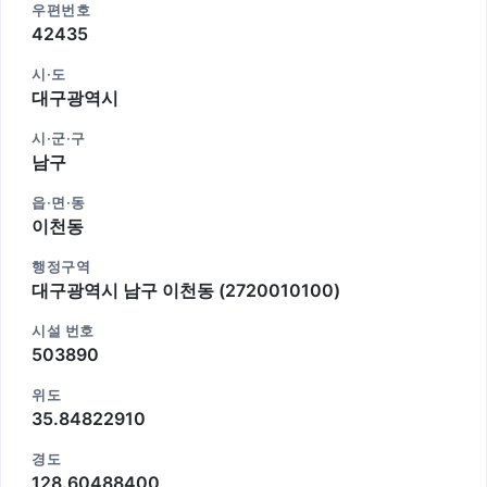
우편번호
42435
시·도
대구광역시
시·군·구
남구
읍·면·동
이천동
행정구역
대구광역시 남구 이천동 (2720010100)
시설 번호
503890
위도
35.84822910
경도
128.60488400