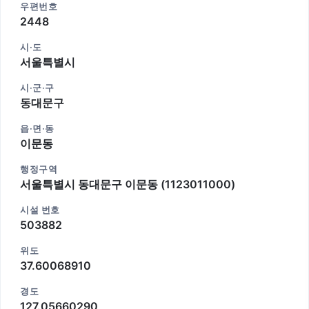
우편번호
2448
시·도
서울특별시
시·군·구
동대문구
읍·면·동
이문동
행정구역
서울특별시 동대문구 이문동 (1123011000)
시설 번호
503882
위도
37.60068910
경도
127.05660290