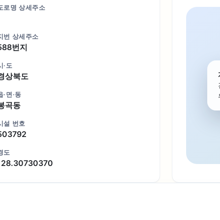
도로명 상세주소
지번 상세주소
588번지
시·도
경상북도
읍·면·동
봉곡동
시설 번호
503792
경도
128.30730370