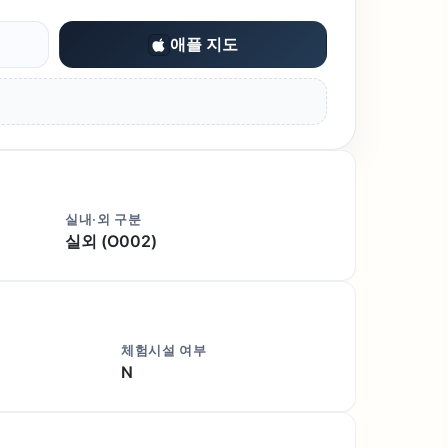
애플 지도
실내·외 구분
실외 (O002)
체험시설 여부
N