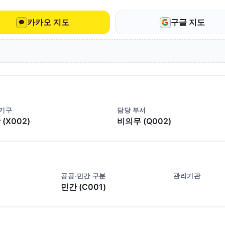
카카오 지도
구글 지도
 기구
담당 부서
(X002)
비의무 (Q002)
공공·민간 구분
관리기관
민간 (C001)