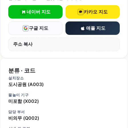
네이버 지도
카카오 지도
구글 지도
애플 지도
주소 복사
분류 · 코드
설치장소
도시공원 (A003)
물놀이 기구
미포함 (X002)
담당 부서
비의무 (Q002)