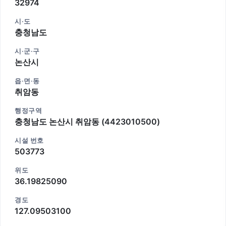
32974
시·도
충청남도
시·군·구
논산시
읍·면·동
취암동
행정구역
충청남도 논산시 취암동 (4423010500)
시설 번호
503773
위도
36.19825090
경도
127.09503100