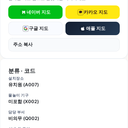
네이버 지도
카카오 지도
구글 지도
애플 지도
주소 복사
분류 · 코드
설치장소
유치원 (A007)
물놀이 기구
미포함 (X002)
담당 부서
비의무 (Q002)