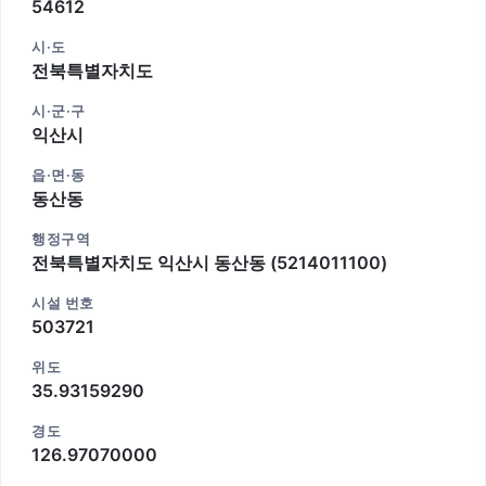
54612
시·도
전북특별자치도
시·군·구
익산시
읍·면·동
동산동
행정구역
전북특별자치도 익산시 동산동 (5214011100)
시설 번호
503721
위도
35.93159290
경도
126.97070000