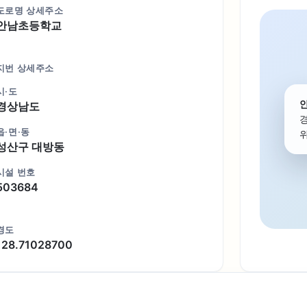
도로명 상세주소
안남초등학교
지번 상세주소
시·도
경상남도
읍·면·동
위
성산구 대방동
시설 번호
503684
경도
128.71028700