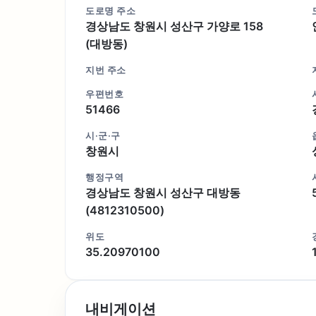
도로명 주소
경상남도 창원시 성산구 가양로 158
(대방동)
지번 주소
우편번호
51466
시·군·구
창원시
행정구역
경상남도 창원시 성산구 대방동
(4812310500)
위도
35.20970100
내비게이션