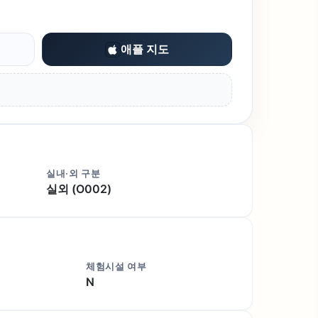
애플 지도
실내·외 구분
실외 (O002)
체험시설 여부
N