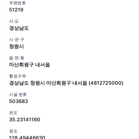
우편번호
51219
시·도
경상남도
시·군·구
창원시
읍·면·동
마산회원구 내서읍
행정구역
경상남도 창원시 마산회원구 내서읍 (4812725000)
시설 번호
503683
위도
35.23141160
경도
128.49446630