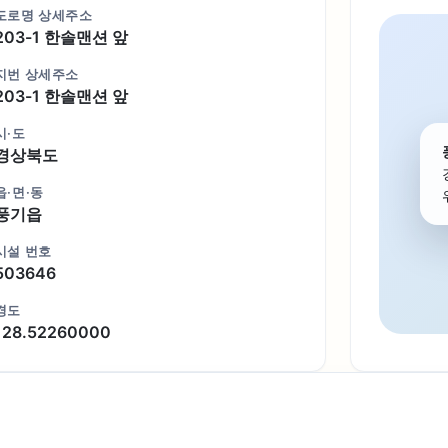
도로명 상세주소
203-1 한솔맨션 앞
지번 상세주소
203-1 한솔맨션 앞
시·도
경상북도
읍·면·동
풍기읍
시설 번호
503646
경도
128.52260000