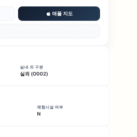
애플 지도
실내·외 구분
실외 (O002)
체험시설 여부
N