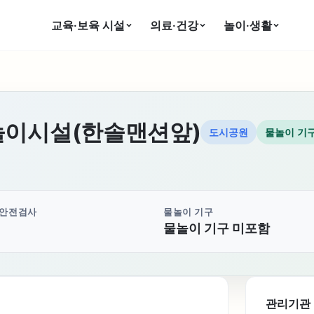
교육·보육 시설
의료·건강
놀이·생활
놀이시설(한솔맨션앞)
도시공원
물놀이 기
 안전검사
물놀이 기구
물놀이 기구 미포함
관리기관