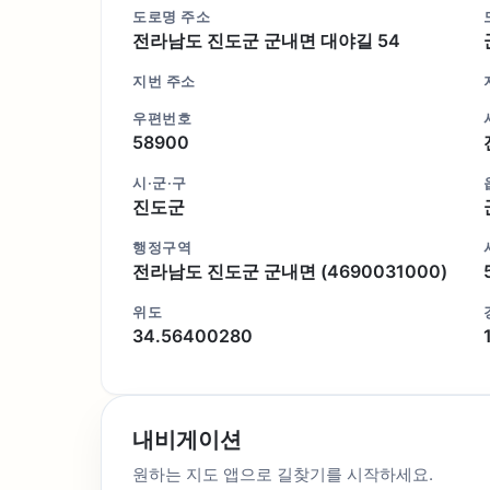
도로명 주소
전라남도 진도군 군내면 대야길 54
지번 주소
우편번호
58900
시·군·구
진도군
행정구역
전라남도 진도군 군내면 (4690031000)
위도
34.56400280
내비게이션
원하는 지도 앱으로 길찾기를 시작하세요.