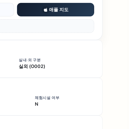
애플 지도
실내·외 구분
실외 (O002)
체험시설 여부
N