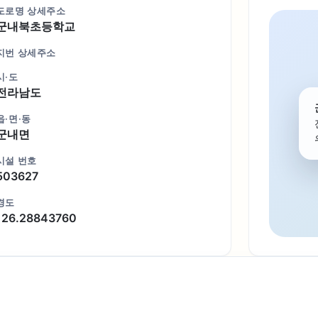
도로명 상세주소
군내북초등학교
지번 상세주소
시·도
전라남도
읍·면·동
군내면
시설 번호
503627
경도
126.28843760