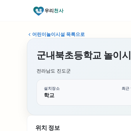
우리
천사
어린이놀이시설 목록으로
군내북초등학교 놀이
전라남도 진도군
설치장소
최근
학교
위치 정보