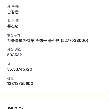
시·군·구
순창군
읍·면·동
풍산면
행정구역
전북특별자치도 순창군 풍산면 (5277033000)
시설 번호
503532
위도
35.33745720
경도
127.13755600
관리기관