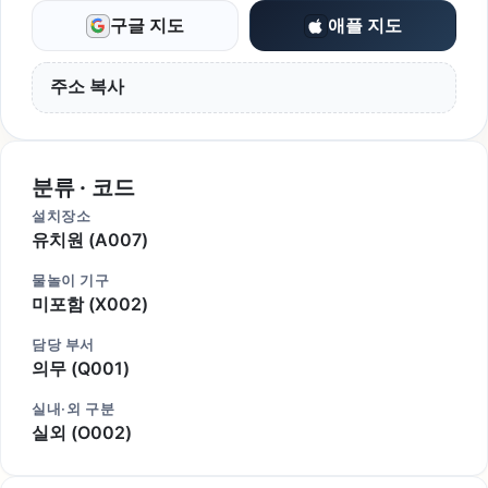
구글 지도
애플 지도
주소 복사
분류 · 코드
설치장소
유치원 (A007)
물놀이 기구
미포함 (X002)
담당 부서
의무 (Q001)
실내·외 구분
실외 (O002)