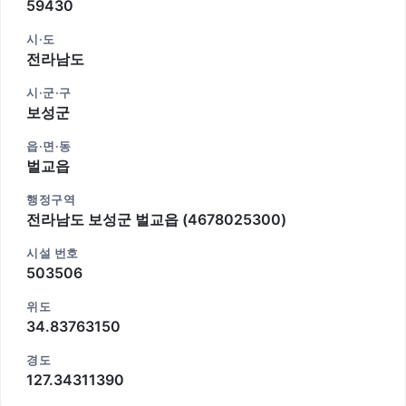
59430
시·도
전라남도
시·군·구
보성군
읍·면·동
벌교읍
행정구역
전라남도 보성군 벌교읍 (4678025300)
시설 번호
503506
위도
34.83763150
경도
127.34311390