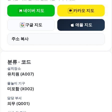
네이버 지도
카카오 지도
구글 지도
애플 지도
주소 복사
분류 · 코드
설치장소
유치원 (A007)
물놀이 기구
미포함 (X002)
담당 부서
의무 (Q001)