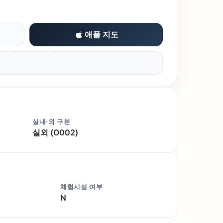
애플 지도
실내·외 구분
실외 (O002)
체험시설 여부
N