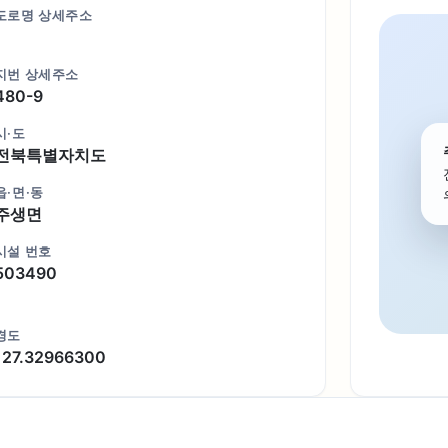
도로명 상세주소
지번 상세주소
480-9
시·도
전북특별자치도
읍·면·동
주생면
시설 번호
503490
경도
127.32966300