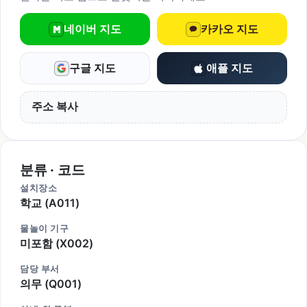
네이버 지도
카카오 지도
구글 지도
애플 지도
주소 복사
분류 · 코드
설치장소
학교 (A011)
물놀이 기구
미포함 (X002)
담당 부서
의무 (Q001)