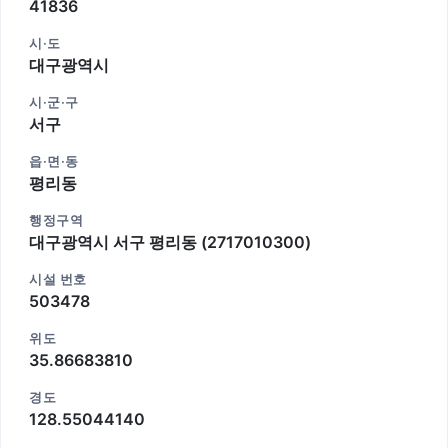
41836
시·도
대구광역시
시·군·구
서구
읍·면·동
평리동
행정구역
대구광역시 서구 평리동 (2717010300)
시설 번호
503478
위도
35.86683810
경도
128.55044140