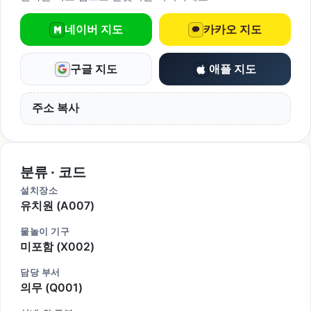
네이버 지도
카카오 지도
구글 지도
애플 지도
주소 복사
분류 · 코드
설치장소
유치원 (A007)
물놀이 기구
미포함 (X002)
담당 부서
의무 (Q001)