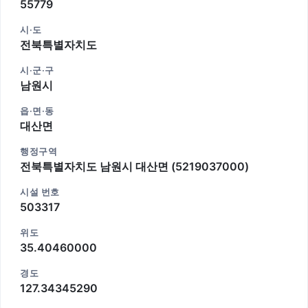
55779
시·도
전북특별자치도
시·군·구
남원시
읍·면·동
대산면
행정구역
전북특별자치도 남원시 대산면 (5219037000)
시설 번호
503317
위도
35.40460000
경도
127.34345290