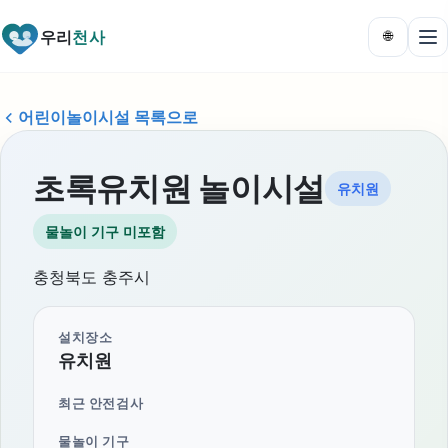
우리
천사
🌐
어린이놀이시설 목록으로
초록유치원 놀이시설
유치원
물놀이 기구 미포함
충청북도 충주시
설치장소
유치원
최근 안전검사
물놀이 기구