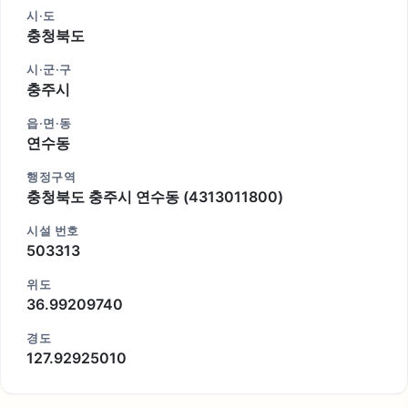
시·도
충청북도
시·군·구
충주시
읍·면·동
연수동
행정구역
충청북도 충주시 연수동 (4313011800)
시설 번호
503313
위도
36.99209740
경도
127.92925010