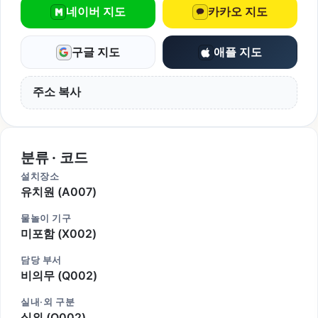
네이버 지도
카카오 지도
구글 지도
애플 지도
주소 복사
분류 · 코드
설치장소
유치원 (A007)
물놀이 기구
미포함 (X002)
담당 부서
비의무 (Q002)
실내·외 구분
실외 (O002)