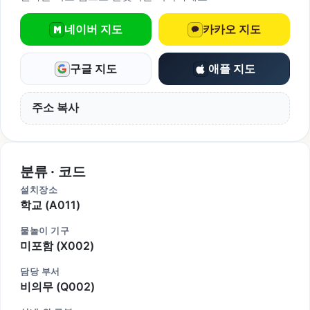
네이버 지도
카카오 지도
구글 지도
애플 지도
주소 복사
분류 · 코드
설치장소
학교 (A011)
물놀이 기구
미포함 (X002)
담당 부서
비의무 (Q002)