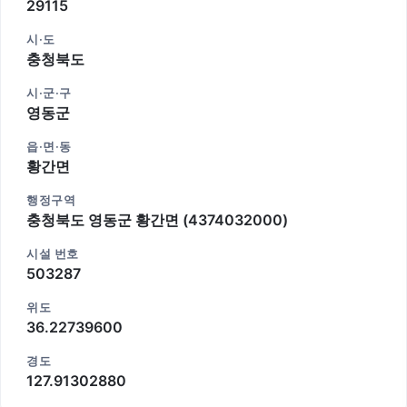
29115
시·도
충청북도
시·군·구
영동군
읍·면·동
황간면
행정구역
충청북도 영동군 황간면 (4374032000)
시설 번호
503287
위도
36.22739600
경도
127.91302880