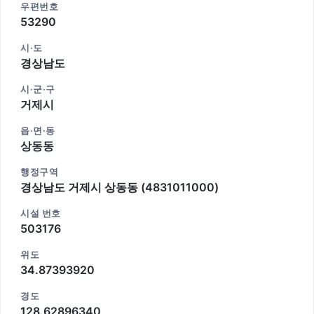
우편번호
53290
시·도
경상남도
시·군·구
거제시
읍·면·동
상동동
행정구역
경상남도 거제시 상동동 (4831011000)
시설 번호
503176
위도
34.87393920
경도
128.62896340