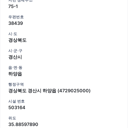
지번 상세주소
75-1
우편번호
38439
시·도
경상북도
시·군·구
경산시
읍·면·동
하양읍
행정구역
경상북도 경산시 하양읍 (4729025000)
시설 번호
503164
위도
35.88597890