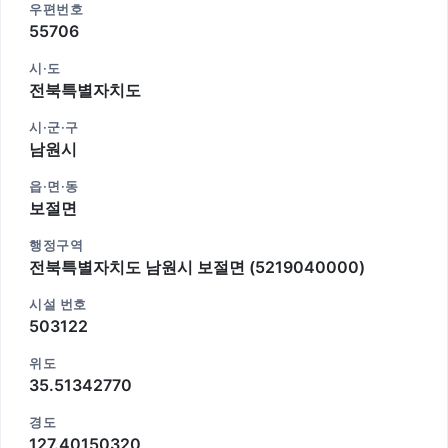
우편번호
55706
시·도
전북특별자치도
시·군·구
남원시
읍·면·동
보절면
행정구역
전북특별자치도 남원시 보절면 (5219040000)
시설 번호
503122
위도
35.51342770
경도
127.40150320