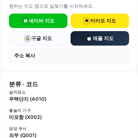
원하는 지도 앱으로 길찾기를 시작하세요.
네이버 지도
카카오 지도
구글 지도
애플 지도
주소 복사
분류 · 코드
설치장소
주택단지 (A010)
물놀이 기구
미포함 (X002)
담당 부서
의무 (Q001)