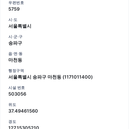
우편번호
5759
시·도
서울특별시
시·군·구
송파구
읍·면·동
마천동
행정구역
서울특별시 송파구 마천동 (1171011400)
시설 번호
503056
위도
37.49461560
경도
127.15305210