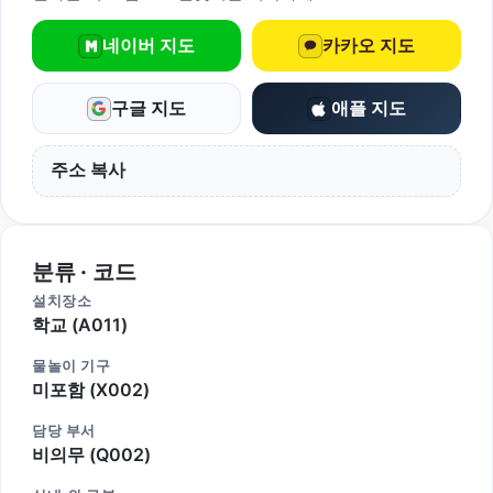
네이버 지도
카카오 지도
구글 지도
애플 지도
주소 복사
분류 · 코드
설치장소
학교 (A011)
물놀이 기구
미포함 (X002)
담당 부서
비의무 (Q002)