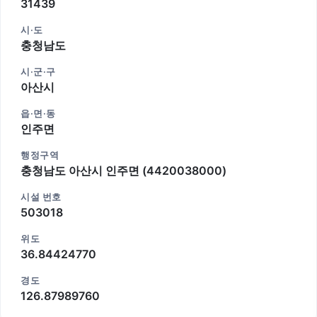
31439
시·도
충청남도
시·군·구
아산시
읍·면·동
인주면
행정구역
충청남도 아산시 인주면 (4420038000)
시설 번호
503018
위도
36.84424770
경도
126.87989760