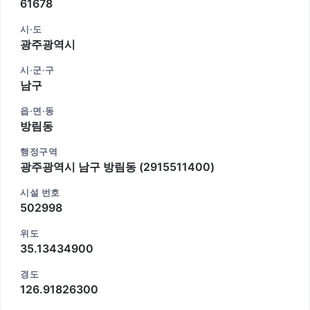
61678
시·도
광주광역시
시·군·구
남구
읍·면·동
방림동
행정구역
광주광역시 남구 방림동 (2915511400)
시설 번호
502998
위도
35.13434900
경도
126.91826300