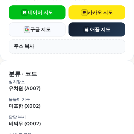
네이버 지도
카카오 지도
구글 지도
애플 지도
주소 복사
분류 · 코드
설치장소
유치원 (A007)
물놀이 기구
미포함 (X002)
담당 부서
비의무 (Q002)