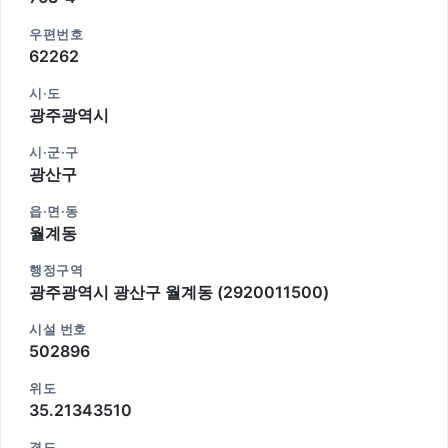
우편번호
62262
시·도
광주광역시
시·군·구
광산구
읍·면·동
월계동
행정구역
광주광역시 광산구 월계동 (2920011500)
시설 번호
502896
위도
35.21343510
경도