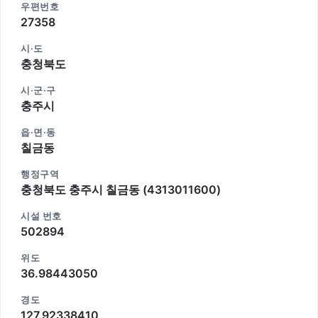
우편번호
27358
시·도
충청북도
시·군·구
충주시
읍·면·동
칠금동
행정구역
충청북도 충주시 칠금동 (4313011600)
시설 번호
502894
위도
36.98443050
경도
127.92338410