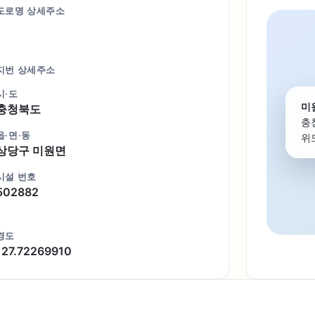
도로명 상세주소
지번 상세주소
시·도
미
충청북도
충
읍·면·동
위도
상당구 미원면
시설 번호
502882
경도
127.72269910