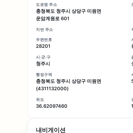
도로명 주소
충청북도 청주시 상당구 미원면
운암계원로 601
지번 주소
우편번호
28201
시·군·구
청주시
행정구역
충청북도 청주시 상당구 미원면
(4311132000)
위도
36.62097460
내비게이션