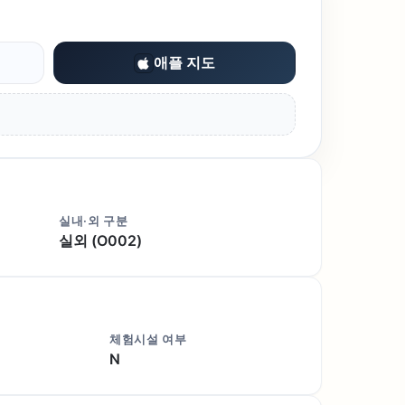
애플 지도
실내·외 구분
실외 (O002)
체험시설 여부
N