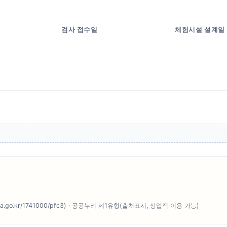
검사 접수일
체험시설 설계일
o.kr/1741000/pfc3) · 공공누리 제1유형(출처표시, 상업적 이용 가능)