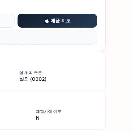
애플 지도
실내·외 구분
실외 (O002)
체험시설 여부
N