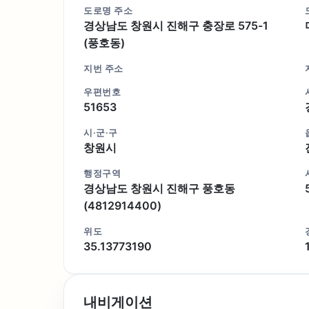
도로명 주소
경상남도 창원시 진해구 충장로 575-1
(풍호동)
지번 주소
우편번호
51653
시·군·구
창원시
행정구역
경상남도 창원시 진해구 풍호동
(4812914400)
위도
35.13773190
내비게이션