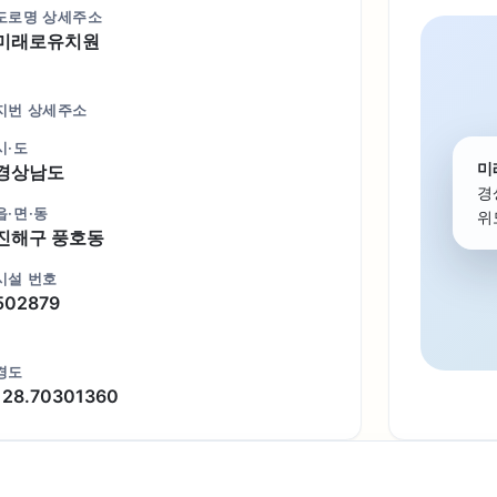
도로명 상세주소
미래로유치원
지번 상세주소
시·도
미
경상남도
경
읍·면·동
위도
진해구 풍호동
시설 번호
502879
경도
128.70301360