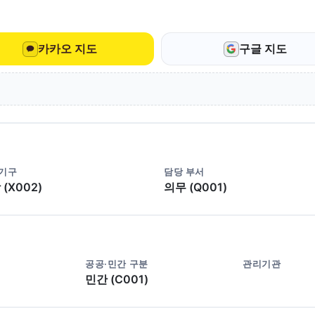
카카오 지도
구글 지도
 기구
담당 부서
(X002)
의무 (Q001)
공공·민간 구분
관리기관
민간 (C001)