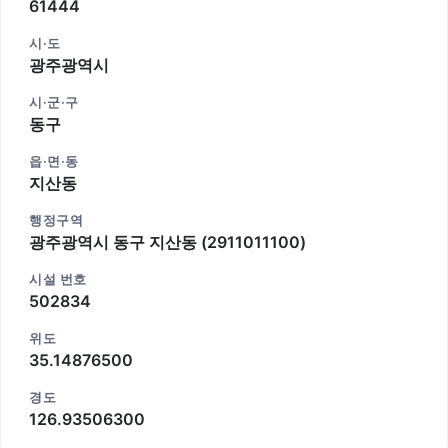
61444
시·도
광주광역시
시·군·구
동구
읍·면·동
지산동
행정구역
광주광역시 동구 지산동 (2911011100)
시설 번호
502834
위도
35.14876500
경도
126.93506300