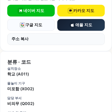
네이버 지도
카카오 지도
구글 지도
애플 지도
주소 복사
분류 · 코드
설치장소
학교 (A011)
물놀이 기구
미포함 (X002)
담당 부서
비의무 (Q002)