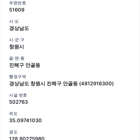
우편번호
51609
시·도
경상남도
시·군·구
창원시
읍·면·동
진해구 안골동
행정구역
경상남도 창원시 진해구 안골동 (4812916300)
시설 번호
502763
위도
35.09741030
경도
128.80275980