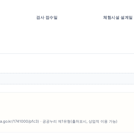
검사 접수일
체험시설 설계일
o.kr/1741000/pfc3) · 공공누리 제1유형(출처표시, 상업적 이용 가능)