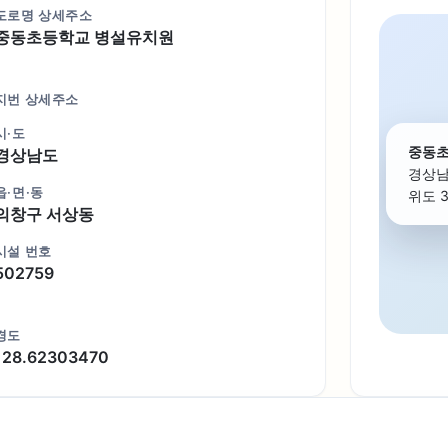
도로명 상세주소
중동초등학교 병설유치원
지번 상세주소
시·도
중동초
경상남도
경상남
읍·면·동
위도 3
의창구 서상동
시설 번호
502759
경도
128.62303470