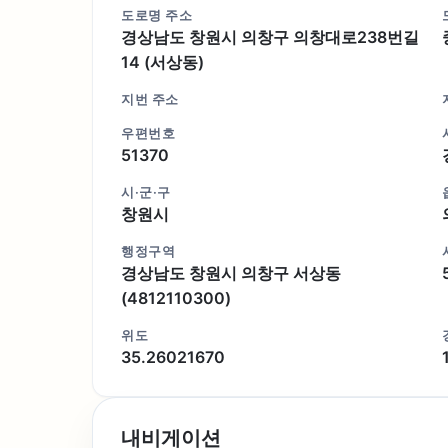
도로명 주소
경상남도 창원시 의창구 의창대로238번길
14 (서상동)
지번 주소
우편번호
51370
시·군·구
창원시
행정구역
경상남도 창원시 의창구 서상동
(4812110300)
위도
35.26021670
내비게이션