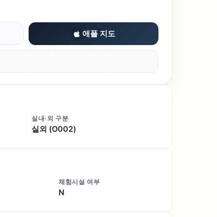
애플 지도
실내·외 구분
실외 (O002)
체험시설 여부
N