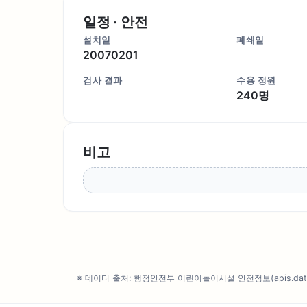
일정 · 안전
설치일
폐쇄일
20070201
검사 결과
수용 정원
240명
비고
※ 데이터 출처: 행정안전부 어린이놀이시설 안전정보(apis.data.g