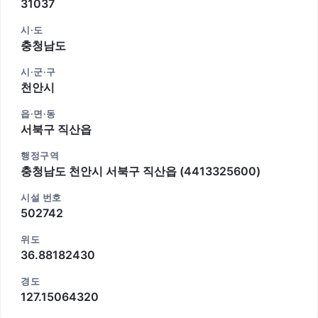
31037
시·도
충청남도
시·군·구
천안시
읍·면·동
서북구 직산읍
행정구역
충청남도 천안시 서북구 직산읍 (4413325600)
시설 번호
502742
위도
36.88182430
경도
127.15064320