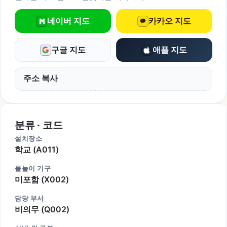
네이버 지도
카카오 지도
구글 지도
애플 지도
주소 복사
분류 · 코드
설치장소
학교 (A011)
물놀이 기구
미포함 (X002)
담당 부서
비의무 (Q002)