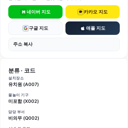
네이버 지도
카카오 지도
구글 지도
애플 지도
주소 복사
분류 · 코드
설치장소
유치원 (A007)
물놀이 기구
미포함 (X002)
담당 부서
비의무 (Q002)