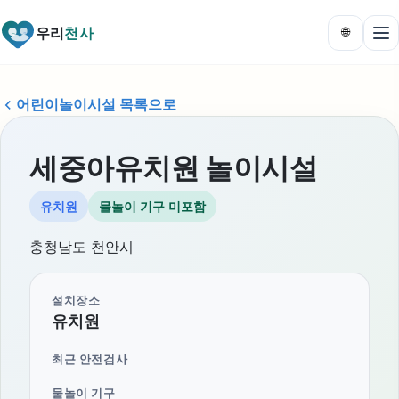
우리
천사
🌐
어린이놀이시설 목록으로
세중아유치원 놀이시설
유치원
물놀이 기구 미포함
충청남도 천안시
설치장소
유치원
최근 안전검사
물놀이 기구