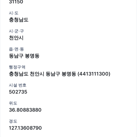
31150
시·도
충청남도
시·군·구
천안시
읍·면·동
동남구 봉명동
행정구역
충청남도 천안시 동남구 봉명동 (4413111300)
시설 번호
502735
위도
36.80883880
경도
127.13608790