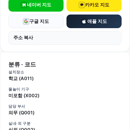
네이버 지도
카카오 지도
구글 지도
애플 지도
주소 복사
분류 · 코드
설치장소
학교 (A011)
물놀이 기구
미포함 (X002)
담당 부서
의무 (Q001)
실내·외 구분
실외 (O002)