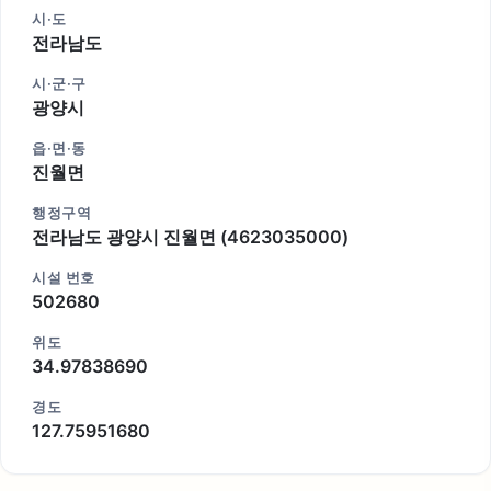
시·도
전라남도
시·군·구
광양시
읍·면·동
진월면
행정구역
전라남도 광양시 진월면 (4623035000)
시설 번호
502680
위도
34.97838690
경도
127.75951680