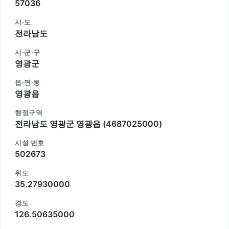
57036
시·도
전라남도
시·군·구
영광군
읍·면·동
영광읍
행정구역
전라남도 영광군 영광읍 (4687025000)
시설 번호
502673
위도
35.27930000
경도
126.50635000