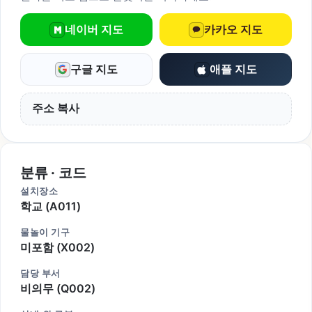
네이버 지도
카카오 지도
구글 지도
애플 지도
주소 복사
분류 · 코드
설치장소
학교 (A011)
물놀이 기구
미포함 (X002)
담당 부서
비의무 (Q002)