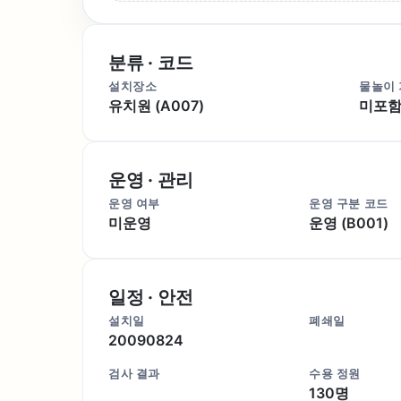
분류 · 코드
설치장소
물놀이
유치원 (A007)
미포함 
운영 · 관리
운영 여부
운영 구분 코드
미운영
운영 (B001)
일정 · 안전
설치일
폐쇄일
20090824
검사 결과
수용 정원
130명