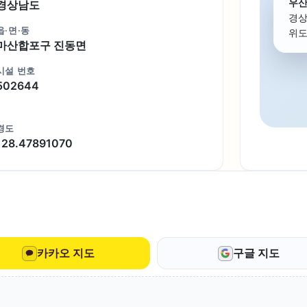
우산
경상남도
경상
읍·면·동
위도 
마산합포구 진동면
시설 번호
502644
경도
128.47891070
카카오 지도
구글 지도