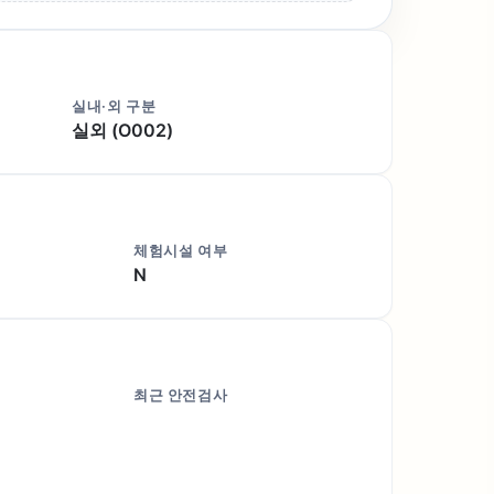
실내·외 구분
실외 (O002)
체험시설 여부
N
최근 안전검사