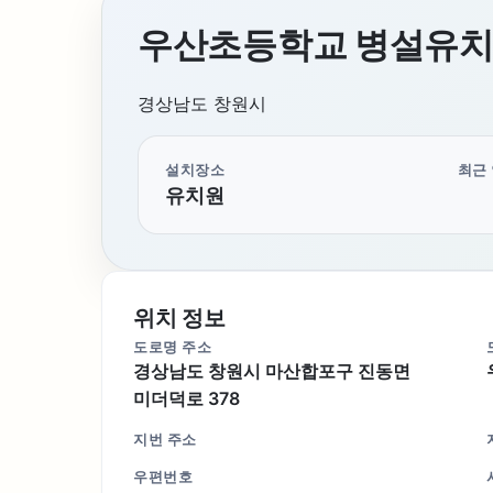
우산초등학교 병설유치
경상남도 창원시
설치장소
최근
유치원
위치 정보
도로명 주소
경상남도 창원시 마산합포구 진동면
미더덕로 378
지번 주소
우편번호