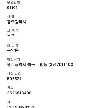
우편번호
61161
시·도
광주광역시
시·군·구
북구
읍·면·동
두암동
행정구역
광주광역시 북구 두암동 (2917011400)
시설 번호
502521
위도
35.16618490
경도
126.93624130