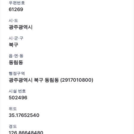
우편번호
61269
시·도
광주광역시
시·군·구
북구
읍·면·동
동림동
행정구역
광주광역시 북구 동림동 (2917010800)
시설 번호
502496
위도
35.17652540
경도
126.86648480