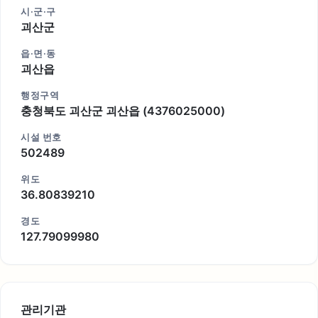
시·군·구
괴산군
읍·면·동
괴산읍
행정구역
충청북도 괴산군 괴산읍 (4376025000)
시설 번호
502489
위도
36.80839210
경도
127.79099980
관리기관