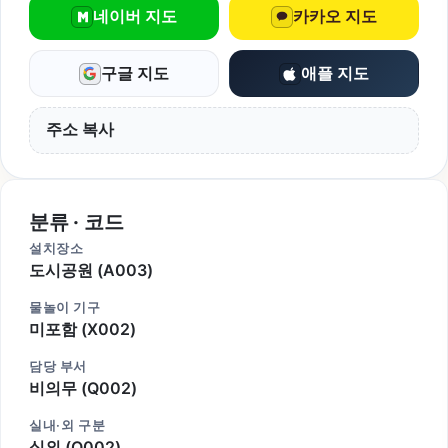
네이버 지도
카카오 지도
구글 지도
애플 지도
주소 복사
분류 · 코드
설치장소
도시공원 (A003)
물놀이 기구
미포함 (X002)
담당 부서
비의무 (Q002)
실내·외 구분
실외 (O002)