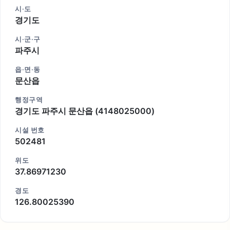
시·도
경기도
시·군·구
파주시
읍·면·동
문산읍
행정구역
경기도 파주시 문산읍 (4148025000)
시설 번호
502481
위도
37.86971230
경도
126.80025390