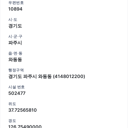
우편번호
10894
시·도
경기도
시·군·구
파주시
읍·면·동
와동동
행정구역
경기도 파주시 와동동 (4148012200)
시설 번호
502477
위도
37.72565810
경도
126.75490000