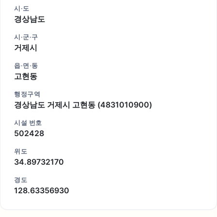
시·도
경상남도
시·군·구
거제시
읍·면·동
고현동
행정구역
경상남도 거제시 고현동 (4831010900)
시설 번호
502428
위도
34.89732170
경도
128.63356930