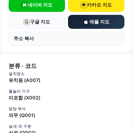
네이버 지도
카카오 지도
구글 지도
애플 지도
주소 복사
분류 · 코드
설치장소
유치원 (A007)
물놀이 기구
미포함 (X002)
담당 부서
의무 (Q001)
실내·외 구분
실외 (O002)