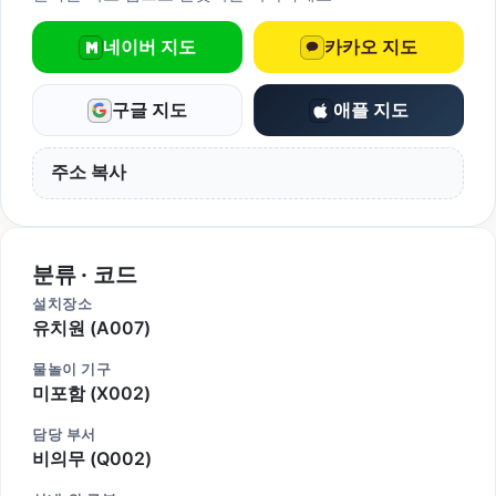
네이버 지도
카카오 지도
구글 지도
애플 지도
주소 복사
분류 · 코드
설치장소
유치원 (A007)
물놀이 기구
미포함 (X002)
담당 부서
비의무 (Q002)