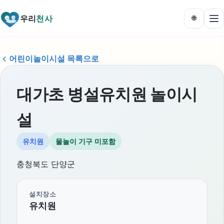
우리
천사
🌐
어린이놀이시설 목록으로
대가초 병설유치원 놀이시
설
유치원
물놀이 기구 미포함
충청북도 단양군
설치장소
유치원