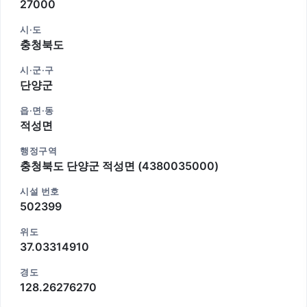
27000
시·도
충청북도
시·군·구
단양군
읍·면·동
적성면
행정구역
충청북도 단양군 적성면 (4380035000)
시설 번호
502399
위도
37.03314910
경도
128.26276270