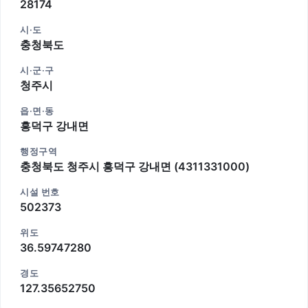
28174
시·도
충청북도
시·군·구
청주시
읍·면·동
흥덕구 강내면
행정구역
충청북도 청주시 흥덕구 강내면 (4311331000)
시설 번호
502373
위도
36.59747280
경도
127.35652750