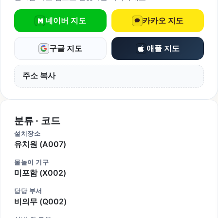
네이버 지도
카카오 지도
구글 지도
애플 지도
주소 복사
분류 · 코드
설치장소
유치원 (A007)
물놀이 기구
미포함 (X002)
담당 부서
비의무 (Q002)