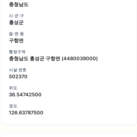
충청남도
시·군·구
홍성군
읍·면·동
구항면
행정구역
충청남도 홍성군 구항면 (4480039000)
시설 번호
502370
위도
36.54742500
경도
126.63787500