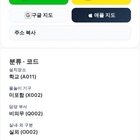
구글 지도
애플 지도
주소 복사
분류 · 코드
설치장소
학교 (A011)
물놀이 기구
미포함 (X002)
담당 부서
비의무 (Q002)
실내·외 구분
실외 (O002)