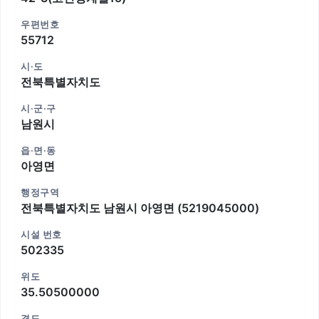
우편번호
55712
시·도
전북특별자치도
시·군·구
남원시
읍·면·동
아영면
행정구역
전북특별자치도 남원시 아영면 (5219045000)
시설 번호
502335
위도
35.50500000
경도