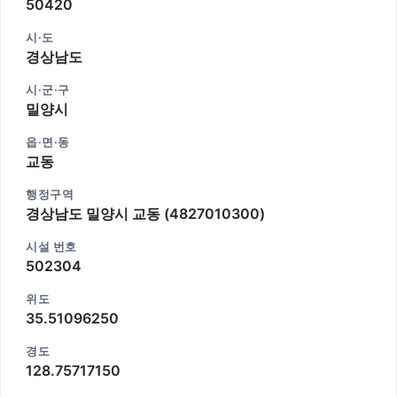
50420
시·도
경상남도
시·군·구
밀양시
읍·면·동
교동
행정구역
경상남도 밀양시 교동 (4827010300)
시설 번호
502304
위도
35.51096250
경도
128.75717150