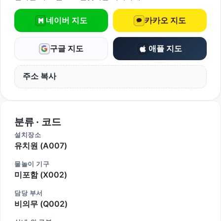
네이버 지도
카카오 지도
구글 지도
애플 지도
주소 복사
분류 · 코드
설치장소
유치원 (A007)
물놀이 기구
미포함 (X002)
담당 부서
비의무 (Q002)